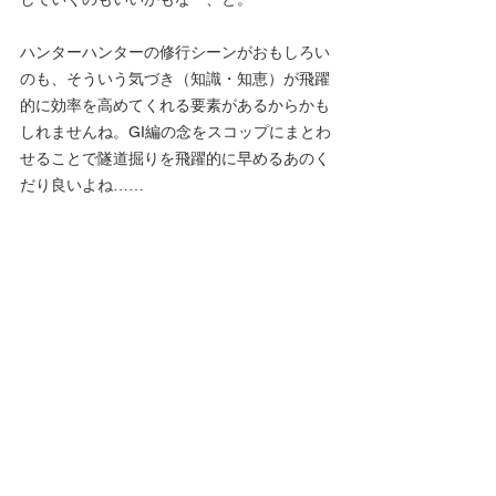
ハンターハンターの修行シーンがおもしろい
のも、そういう気づき（知識・知恵）が飛躍
的に効率を高めてくれる要素があるからかも
しれませんね。GI編の念をスコップにまとわ
せることで隧道掘りを飛躍的に早めるあのく
だり良いよね……
ちょっと脱線しましたが、改めてゲーム作り
にまつわるエトセトラの興味関心が燃え上が
ったような気がします。
スタッフ