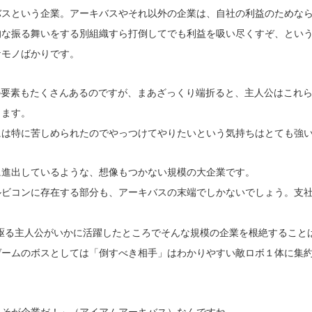
バスという企業。アーキバスやそれ以外の企業は、自社の利益のためな
的な振る舞いをする別組織すら打倒してでも利益を吸い尽くすぞ、とい
ケモノばかりです。
の要素もたくさんあるのですが、まあざっくり端折ると、主人公はこれ
きます。
には特に苦しめられたのでやっつけてやりたいという気持ちはとても強
に進出しているような、想像もつかない規模の大企業です。
ルビコンに存在する部分も、アーキバスの末端でしかないでしょう。支
駆る主人公がいかに活躍したところでそんな規模の企業を根絶すること
ゲームのボスとしては「倒すべき相手」はわかりやすい敵ロボ１体に集