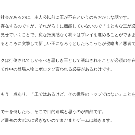
や社会があるのに、主人公以前に王が不在というのもおかしな話です。
は存在するのですが、それがろくに機能していないので「まともな王が
と見せていくことで、変な抵抗感なく我々はプレイを進めることができ
いるところに突撃して新しい王になろうとしたらこっちが侵略者／悪者
ックは打倒されてしかるべき悪しき王として演出されることが必須の存
って作中の登場人物にボロクソ言われる必要があるわけです。
はもう一点あり、「王ではあるけど、その世界のトップではない」こと
ムで王を倒したら、そこで目的達成と思うのが自然です。
けど最初の大ボスに過ぎないのでまだまだゲームは続きます。