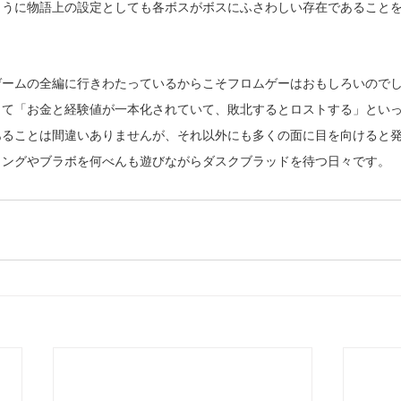
ように物語上の設定としても各ボスがボスにふさわしい存在であること
ゲームの全編に行きわたっているからこそフロムゲーはおもしろいので
して「お金と経験値が一本化されていて、敗北するとロストする」とい
あることは間違いありませんが、それ以外にも多くの面に目を向けると
リングやブラボを何べんも遊びながらダスクブラッドを待つ日々です。