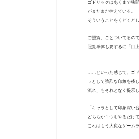
ゴドリックはあくまで狭
がまだまだ控えている。
そういうことをくどくど
ご照覧、ごとついてるの
照覧単体も要するに「目
……といった感じで、ゴ
ラとして強烈な印象を残
流れ」もそれとなく提示
「キャラとして印象深い
どちらか１つをやるだけ
これはもう大変なゲーム