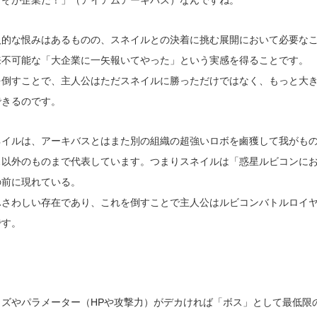
こそが企業だ！」（アイアムアーキバス）なんですね。
人的な恨みはあるものの、スネイルとの決着に挑む展開において必要な
来不可能な「大企業に一矢報いてやった」という実感を得ることです。
を倒すことで、主人公はただスネイルに勝っただけではなく、もっと大
できるのです。
ネイルは、アーキバスとはまた別の組織の超強いロボを鹵獲して我がも
ス以外のものまで代表しています。つまりスネイルは「惑星ルビコンに
の前に現れている。
ふさわしい存在であり、これを倒すことで主人公はルビコンバトルロイ
です。
ズやパラメーター（HPや攻撃力）がデカければ「ボス」として最低限