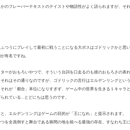
とかのフレーバーテキストのテイストや物語性がよく語られますが、そ
。ふつうにプレイして最初に戦うことになる大ボスはゴドリックかと思
詞が有名ですね。
クターがおもろいやつで、そういう台詞を口走るのも彼のおもろさの表
、それはその通りなのですが、ゴドリックの言行はエルデンリングとい
しそれが「都合」本位になりすぎず、ゲーム中の世界を生きる１キャラ
られている...とどにちは思うのです。
すと、エルデンリングはゲームの目的が「王になれ」と提示されます。
やつを全員倒すと舞台である狭間の地を統べる最強の存在、すなわち王