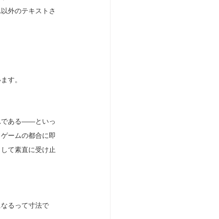
れ以外のテキストさ
います。
れである――といっ
うゲームの都合に即
として素直に受け止
になるって寸法で