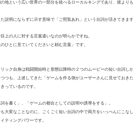
間の地という広い世界の一部分を統べるローカルキングであり、彼より
した説明にならずに示す意味で「ご照覧あれ」という台詞が活きてきま
で目上の人に対する言葉遣いなのが明らかですね。
上のひとに見ていてくださいと頼む言葉」です。
ドリック自身は戦闘開始時と形態以降時の２つのムービーの短い台詞し
しつつも、上述してきた「ゲームを作る側がユーザーさんに見せておき
しきっているのです。
台詞を書く」、「ゲームの都合としての説明や誘導をする」。
でも大変なことなのに、ごくごく短い台詞の中で両方をいっぺんにこな
ライティングパワーです。