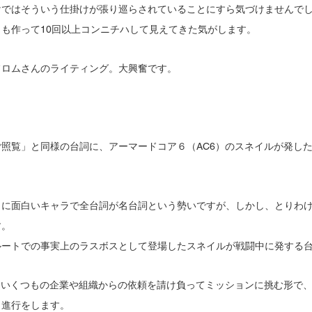
けではそういう仕掛けが張り巡らされていることにすら気づけませんで
も作って10回以上コンニチハして見えてきた気がします。
フロムさんのライティング。大興奮です。
照覧」と同様の台詞に、アーマードコア６（AC6）のスネイルが発し
当に面白いキャラで全台詞が名台詞という勢いですが、しかし、とりわ
す。
ルートでの事実上のラスボスとして登場したスネイルが戦闘中に発する
ていくつもの企業や組織からの依頼を請け負ってミッションに挑む形で
く進行をします。