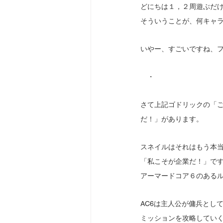
どにちは１，２周遊ぶだ
そういうことが、何キャラ
いやー、すごいですね、
　・
さて上記ゴドリックの「ご
だ！」があります。
スネイルはそれはもう本
「私こそが企業だ！」で
アーマードコア６のある
AC6は主人公が傭兵とし
ミッションを攻略してい