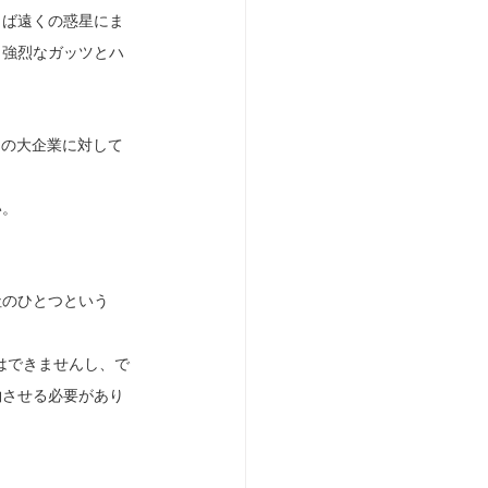
らば遠くの惑星にま
う強烈なガッツとハ
らの大企業に対して
い。
社のひとつという
はできませんし、で
約させる必要があり