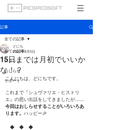
記事
全ての記事
どにち
全ての記事
2022年9月5日
15日までは月初でいいか
スタッフ
な！？
おしらせ
こんにちは、どにちです。
サポート
これまで『シュヴァリエ・ヒストリ
エ』の思い出話をしてきましたが……
今回はおしらせすることがいろいろあ
ります。
ハッピー🎉
　◆　◆　◆