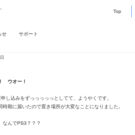
Top
らせ
サポート
3日
！　ウオー！
抽選申し込みをずっっっっっとしてて、ようやくです。
ぼ同時期に届いたので置き場所が大変なことになりました。
、なんでPS3？？？