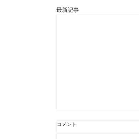
最新記事
次回作の話
コメント
こんにちは、どにちです。 『ふ