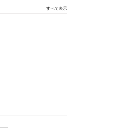
すべて表示
ムゲーってすばらしい
にちは。フロムゲーにはエル