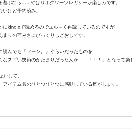
ムを遊ぶなら……やはりホグワーツレガシーが楽しみです。
ないけど予約済み。
にkindleで読めるのでユル～く再読しているのですが
あまりの巧みさにびっくりしどおしです。
に読んでも「フーン。」ぐらいだったものを
んなスゴい技術のかたまりだったんか……！！！」となって楽
なおして、
、アイテム名のひとつひとつに感動している気がします。