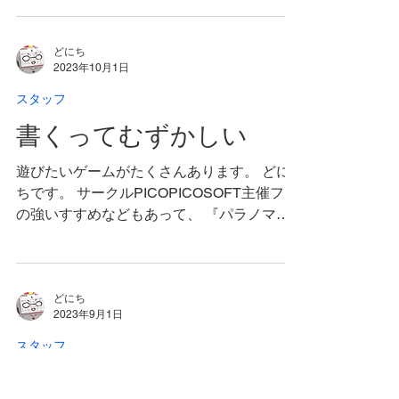
ります。 趣味のウディタ学習でSRPGを作
っていた時に購読し、めちゃくちゃ感銘を受
けました。...
どにち
2023年10月1日
スタッフ
書くってむずかしい
遊びたいゲームがたくさんあります。 どに
ちです。 サークルPICOPICOSOFT主催フニ
の強いすすめなどもあって、 『パラノマサ
イト』をクリアしたのが結構前。 ゲームな
らではの遊びがたくさんあって、すさまじく
興奮しながら遊べました。 おもしろいゲー
ムってサイコー！...
どにち
2023年9月1日
スタッフ
約10年