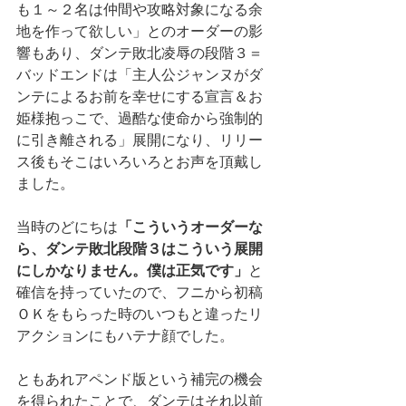
も１～２名は仲間や攻略対象になる余
地を作って欲しい」とのオーダーの影
響もあり、ダンテ敗北凌辱の段階３＝
バッドエンドは「主人公ジャンヌがダ
ンテによるお前を幸せにする宣言＆お
姫様抱っこで、過酷な使命から強制的
に引き離される」展開になり、リリー
ス後もそこはいろいろとお声を頂戴し
ました。
当時のどにちは
「こういうオーダーな
ら、ダンテ敗北段階３はこういう展開
にしかなりません。僕は正気です」
と
確信を持っていたので、フニから初稿
ＯＫをもらった時のいつもと違ったリ
アクションにもハテナ顔でした。
ともあれアペンド版という補完の機会
を得られたことで、ダンテはそれ以前