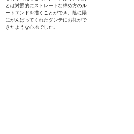
とは対照的にストレートな締め方のル
ートエンドを描くことができ、陰に陽
にがんばってくれたダンテにお礼がで
きたような心地でした。
そして後にどにちは、シリウスとレグ
ルスの兄弟の設定を詰めていく過程で
フニのリアクションの意味を知ること
に……。
それではまた次回！
スタッフ