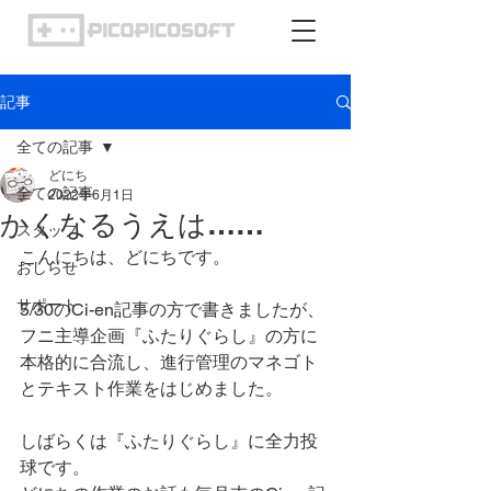
記事
全ての記事
どにち
全ての記事
2022年6月1日
かくなるうえは……
スタッフ
こんにちは、どにちです。
おしらせ
サポート
5/30のCi-en記事の方で書きましたが、
フニ主導企画『ふたりぐらし』の方に
本格的に合流し、進行管理のマネゴト
とテキスト作業をはじめました。
しばらくは『ふたりぐらし』に全力投
球です。