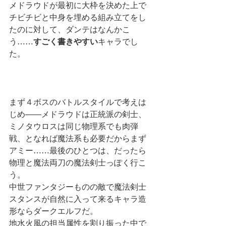
メドラウドが最初に大枠を決めた上で
チビチビと中身を埋める組み立てをし
たのに対して、ダンテはなんかこ
う……
すごく書きやすい
キャラでし
た。
まず４ボスのバトルスタイルで考えは
じめ――メドラウドは正統派の剣士、
ミノタウロスは同じ物理系でも肉弾
戦、となれば魔法系も必要だからまず
アミー……最後のひとつは、だったら
物理と魔法両刀の魔法剣士っぽく行こ
う。
中世ファンタジーものの敵で魔法剣士
スタンスが自然に入って来るキャラ造
形ならダークエルフだ。
地水火風の担当属性を割り振った中で