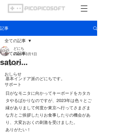
記事
全ての記事
どにち
全ての記事
2024年3月1日
satori...
スタッフ
おしらせ
基本インドア派のどにちです。
サポート
日がなモニタに向かってキーボードをカタカ
タやるばかりなのですが、2023年は色々とご
縁がありまして何度か東京へ行ってさまざま
な方とご挨拶したりお食事したりの機会があ
り、大変おおくの刺激を受けました。
ありがたい！