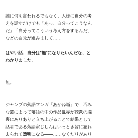
誰に何を言われるでもなく、人様に自分の考
えを話すだけでも「あっ、自分ってこうなん
だ」「自分ってこういう考え方をするんだ」
などの自覚が進みまして……
はやい話、自分は“無”になりたいんだな、と
わかりました。
無。
ジャンプの落語マンガ『あかね噺』で、巧み
な芸によって落語の中の作品世界が聴衆の脳
裏にありありと立ち上がることで結果として
話者である落語家じしんはいっとき皆に忘れ
去られて
透明
になる――……なくだりがあり