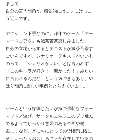
まして、
自分の言う“無”は、感覚的にはコレにけっこ
う近いです。
アクション下手なのに、昨年のゲーム『アー
マードコア６』も滅茶苦茶楽しみました。
自分の立場からするとテキストが滅茶苦茶す
ごいんですが、シナリオ・テキストがいいも
のって、「シナリオがいい」とは言われず、
「このキャラが好き！　濃かった！」みたい
に言われるんだな、という気づきもあり、や
はり“無”に近しい事例ととらえています。
ゲームという媒体じたいが持つ強靭なフォー
マット／遊び、サークル主催フニのブッ飛ん
でるようでしっかり意図のある企画や発
案……など、どにちにとっての“外部”に既に
そういった＜おもしろさ＞が存在しているの