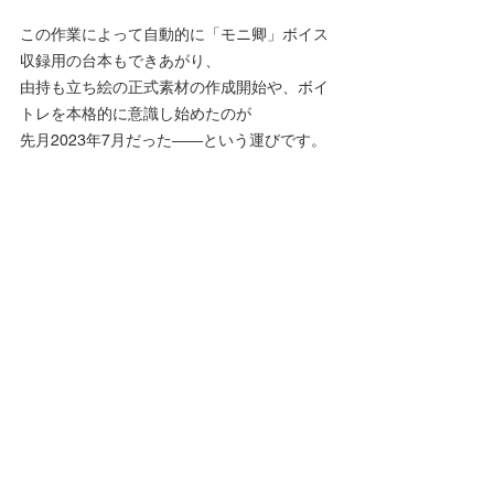
この作業によって自動的に「モニ卿」ボイス
収録用の台本もできあがり、
由持も立ち絵の正式素材の作成開始や、ボイ
トレを本格的に意識し始めたのが
先月2023年7月だった――という運びです。
■というわけで
今後、開発元のStromatosoftさんや由持から
ドリリィに関する告知も
増えてくると思います。
ということでこのタイミングで、由持とモニ
卿、ドリリィ、PICOPICOSOFTという
四者の関係をかんたんに整理し、ドリリィ側