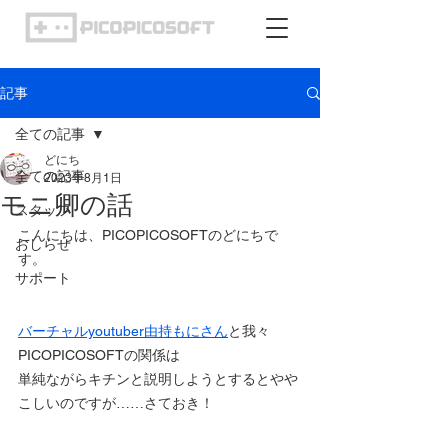
記事
全ての記事
どにち
全ての記事
2023年8月1日
モニ卿の話
スタッフ
こんにちは、PICOPICOSOFTのどにちで
おしらせ
す。
サポート
バーチャルyoutuber由持もにさん
と我々
PICOPICOSOFTの関係は
単純ながらキチンと説明しようとするとやや
こしいのですが……さておき！