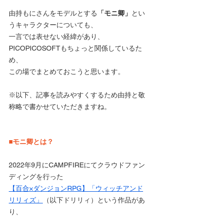
由持もにさんをモデルとする
「モニ卿」
とい
うキャラクターについても、
一言では表せない経緯があり、
PICOPICOSOFTもちょっと関係しているた
め、
この場でまとめておこうと思います。
※以下、記事を読みやすくするため由持と敬
称略で書かせていただきますね。
■モニ卿とは？
2022年9月にCAMPFIREにてクラウドファン
ディングを行った
【百合×ダンジョンRPG】「ウィッチアンド
リリィズ」
（以下ドリリィ）という作品があ
り、