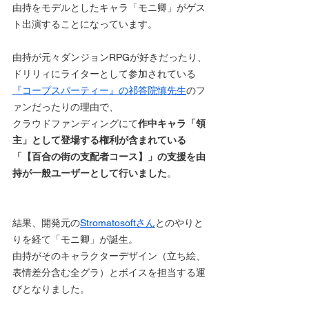
由持をモデルとしたキャラ「モニ卿」がゲス
ト出演することになっています。
由持が元々ダンジョンRPGが好きだったり、
ドリリィにライターとして参加されている
『コープスパーティー』の祁答院慎先生
のフ
ァンだったりの理由で、
クラウドファンディングにて
作中キャラ「領
主」として登場する権利が含まれている
「【百合の街の支配者コース】」の支援を由
持が一般ユーザーとして行いました
。
結果、開発元の
Stromatosoftさん
とのやりと
りを経て「モニ卿」が誕生。
由持がそのキャラクターデザイン（立ち絵、
表情差分含む全グラ）とボイスを担当する運
びとなりました。